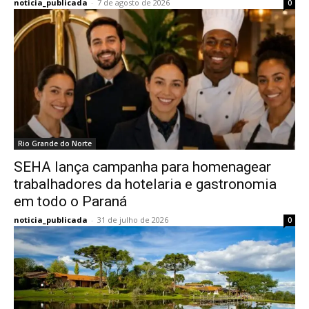
noticia_publicada
-
7 de agosto de 2026
0
Rio Grande do Norte
SEHA lança campanha para homenagear
trabalhadores da hotelaria e gastronomia
em todo o Paraná
noticia_publicada
-
31 de julho de 2026
0