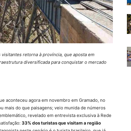
visitantes retorna à província, que aposta em
aestrutura diversificada para conquistar o mercado
que aconteceu agora em novembro em Gramado, no
tou mais do que paisagens; veio munida de números
mblemático, revelado em entrevista exclusiva à Rede
satisfação:
33% dos turistas que visitam a região
otagonista neste cenário é o turista brasileiro, que já