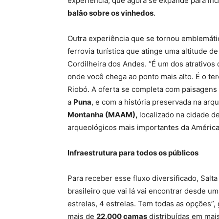
experiência, que agora se expande para in
balão sobre os vinhedos
.
Outra experiência que se tornou emblemáti
ferrovia turística que atinge uma altitude de
Cordilheira dos Andes. “É um dos atrativos
onde você chega ao ponto mais alto. É o ter
Riobó. A oferta se completa com paisagens
a
Puna
, e com a história preservada na arqu
Montanha (MAAM),
localizado na cidade d
arqueológicos mais importantes da América d
Infraestrutura para todos os públicos
Para receber esse fluxo diversificado, Sal
brasileiro que vai lá vai encontrar desde u
estrelas, 4 estrelas. Tem todas as opções”, 
mais de
22.000 camas
distribuídas em mai