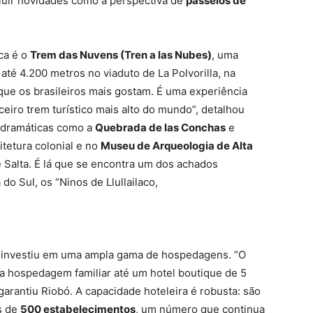
cluir novidades como a perspectiva de
passeios de
ca é o
Trem das Nuvens (Tren a las Nubes)
, uma
 até 4.200 metros no viaduto de La Polvorilla, na
 que os brasileiros mais gostam. É uma experiência
ceiro trem turístico mais alto do mundo”, detalhou
 dramáticas como a
Quebrada de las Conchas
e
itetura colonial e no
Museu de Arqueologia de Alta
e Salta. É lá que se encontra um dos achados
o Sul, os “Ninos de Llullailaco,
ta investiu em uma ampla gama de hospedagens. “O
ma hospedagem familiar até um hotel boutique de 5
garantiu Riobó. A capacidade hoteleira é robusta: são
s de
500 estabelecimentos
, um número que continua