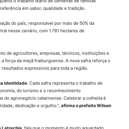
quanto o trabalho diário de centenas de famílias
referência em sabor, qualidade e tradição.
maçãs do país, responsável por mais de 50% da
tral nesse cenário, com 1.781 hectares de
nto de agricultores, empresas, técnicos, instituições e
 força da maçã fraiburguense. A nova safra reforça o
resultados expressivos para toda a região.
sa identidade
. Cada safra representa o trabalho de
economia, do turismo e o reconhecimento
s do agronegócio catarinense. Celebrar a colheita é
idade, dedicação e orgulho.”,
afirma o prefeito Wilson
a Latrechia
, fala que o momento é muito aguardado