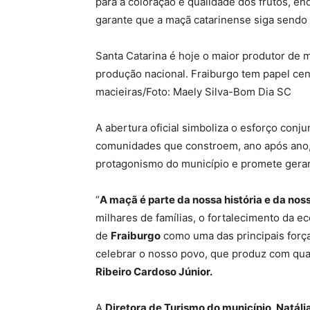
para a coloração e qualidade dos frutos, en
garante que a maçã catarinense siga sendo 
Santa Catarina é hoje o maior produtor de 
produção nacional. Fraiburgo tem papel cen
macieiras/Foto: Maely Silva-Bom Dia SC
A abertura oficial simboliza o esforço conju
comunidades que constroem, ano após ano, a
protagonismo do município e promete gerar 
“
A maçã é parte da nossa história e da nos
milhares de famílias, o fortalecimento da 
de
Fraiburgo
como uma das principais força
celebrar o nosso povo, que produz com qual
Ribeiro Cardoso Júnior.
A
Diretora de Turismo do município, Natáli