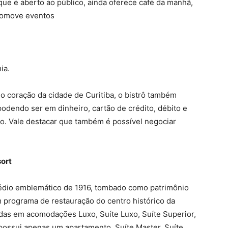
que é aberto ao público, ainda oferece café da manhã,
promove eventos
ia.
coração da cidade de Curitiba, o bistrô também
podendo ser em dinheiro, cartão de crédito, débito e
xo. Vale destacar que também é possível negociar
sort
édio emblemático de 1916, tombado como patrimônio
um programa de restauração do centro histórico da
as em acomodações Luxo, Suíte Luxo, Suíte Superior,
 possui apenas um apartamento, Suíte Master, Suíte