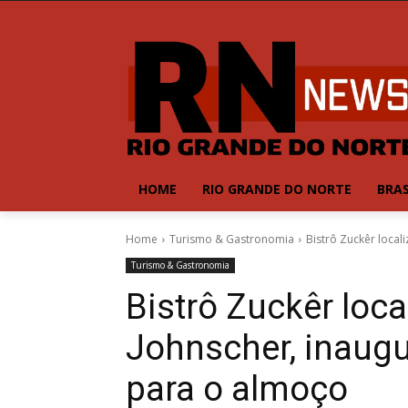
HOME
RIO GRANDE DO NORTE
BRAS
Home
Turismo & Gastronomia
Bistrô Zuckêr local
Turismo & Gastronomia
Bistrô Zuckêr loca
Johnscher, inaugu
para o almoço