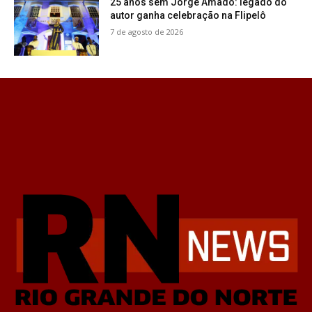
25 anos sem Jorge Amado: legado do
autor ganha celebração na Flipelô
7 de agosto de 2026