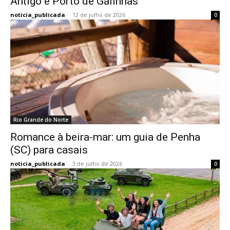
Antigo e Porto de Galinhas
noticia_publicada
-
12 de julho de 2026
0
Rio Grande do Norte
Romance à beira-mar: um guia de Penha
(SC) para casais
noticia_publicada
-
3 de julho de 2026
0