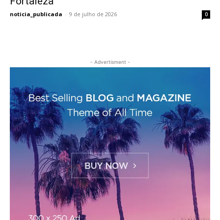
Fortaleza
noticia_publicada
-
9 de julho de 2026
0
- Advertisment -