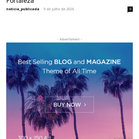
Fortaleza
noticia_publicada
-
9 de julho de 2026
0
- Advertisment -