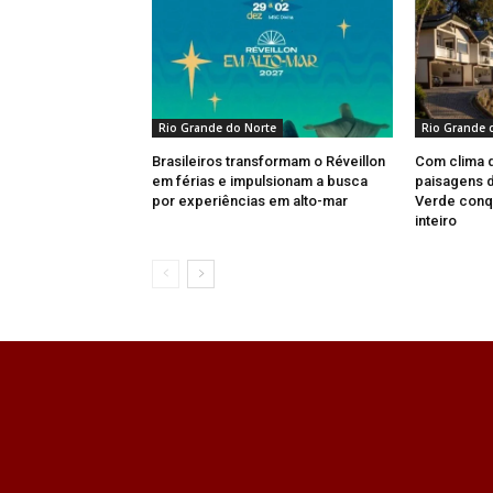
Rio Grande do Norte
Rio Grande 
Brasileiros transformam o Réveillon
Com clima 
em férias e impulsionam a busca
paisagens d
por experiências em alto-mar
Verde conqu
inteiro