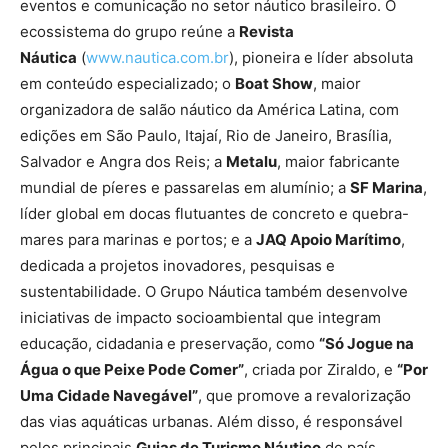
eventos e comunicação no setor náutico brasileiro. O
ecossistema do grupo reúne a
Revista
Náutica
(
www.nautica.com.br
), pioneira e líder absoluta
em conteúdo especializado; o
Boat Show
, maior
organizadora de salão náutico da América Latina, com
edições em São Paulo, Itajaí, Rio de Janeiro, Brasília,
Salvador e Angra dos Reis; a
Metalu
, maior fabricante
mundial de píeres e passarelas em alumínio; a
SF Marina
,
líder global em docas flutuantes de concreto e quebra-
mares para marinas e portos; e a
JAQ Apoio Marítimo
,
dedicada a projetos inovadores, pesquisas e
sustentabilidade. O Grupo Náutica também desenvolve
iniciativas de impacto socioambiental que integram
educação, cidadania e preservação, como
“Só Jogue na
Água o que Peixe Pode Comer”
, criada por Ziraldo, e
“Por
Uma Cidade Navegável”
, que promove a revalorização
das vias aquáticas urbanas. Além disso, é responsável
pelos principais
Guias de Turismo Náutico
do país,