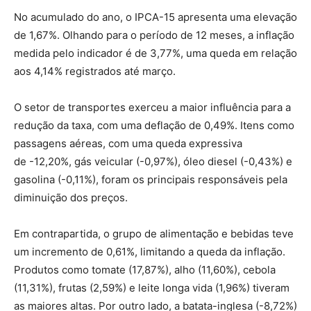
No acumulado do ano, o IPCA-15 apresenta uma elevação
de
1,67%
. Olhando para o período de 12 meses, a inflação
medida pelo indicador é de
3,77%
, uma queda em relação
aos
4,14%
registrados até março.
O setor de transportes exerceu a maior influência para a
redução da taxa, com uma deflação de
0,49%
. Itens como
passagens aéreas, com uma queda expressiva
de
-12,20%
, gás veicular
(-0,97%)
, óleo diesel
(-0,43%)
e
gasolina
(-0,11%)
, foram os principais responsáveis pela
diminuição dos preços.
Em contrapartida, o grupo de alimentação e bebidas teve
um incremento de
0,61%
, limitando a queda da inflação.
Produtos como tomate (
17,87%
), alho (
11,60%
), cebola
(
11,31%
), frutas (
2,59%
) e leite longa vida (
1,96%
) tiveram
as maiores altas. Por outro lado, a batata-inglesa (
-8,72%
)