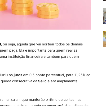
l
, ou seja, aquela que vai nortear todos os demais
quem paga. Ela é importante para quem realiza
uma instituição financeira e também para quem
duziu os
juros
em 0,5 ponto percentual, para 11,25% ao
ta queda consecutiva da
Selic
e era amplamente
sinalizaram que manterão o ritmo de cortes nas
 quando o ciclo de queda se encerrará. A mediana das