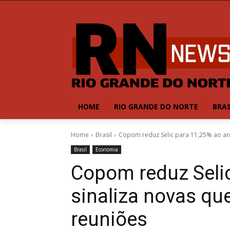
HOME
RIO GRANDE DO NORTE
BRAS
Home
Brasil
Copom reduz Selic para 11,25% ao ano
Brasil
Economia
Copom reduz Selic
sinaliza novas q
reuniões