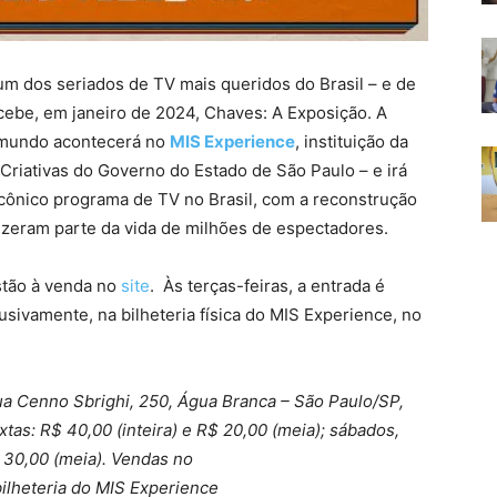
 dos seriados de TV mais queridos do Brasil – e de
recebe, em janeiro de 2024, Chaves: A Exposição. A
o mundo acontecerá no
MIS Experience
, instituição da
 Criativas do Governo do Estado de São Paulo – e irá
icônico programa de TV no Brasil, com a reconstrução
izeram parte da vida de milhões de espectadores.
stão à venda no
site
. Às terças-feiras, a entrada é
lusivamente, na bilheteria física do MIS Experience, no
ua Cenno Sbrighi, 250, Água Branca – São Paulo/SP,
xtas: R$ 40,00 (inteira) e R$ 20,00 (meia); sábados,
$ 30,00 (meia). Vendas no
ilheteria do MIS Experience