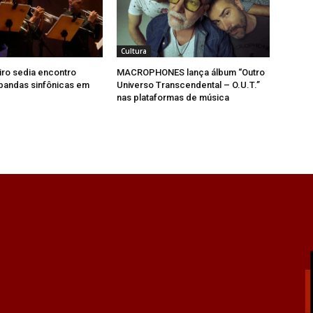
Cultura
iro sedia encontro
MACROPHONES lança álbum “Outro
bandas sinfônicas em
Universo Transcendental – O.U.T.”
nas plataformas de música